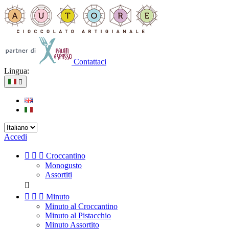
Contattaci
Lingua:

Accedi



Croccantino
Monogusto
Assortiti




Minuto
Minuto al Croccantino
Minuto al Pistacchio
Minuto Assortito