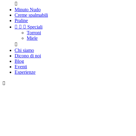

Minuto Nudo
Creme spalmabili
Praline



Speciali
Torroni
Miele

Chi siamo
Dicono di noi
Blog
Eventi
Esperienze
