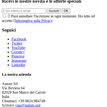
Ricevi le nostre novità e le offerte speciali

Puoi annullare l'iscrizione in ogni momento. Ho letto ed
accetto l'
Informativa sulla Privacy
Seguici
Facebook
Twitter
YouTube
Google+
Pinterest
Instagram
Linkedin
La nostra azienda
Autore Srl
Via Beviera 64
82029 San Marco dei Cavoti
Italia
Chiamaci:
+39 0824 984749
Scrivici:
ciao@autore.org