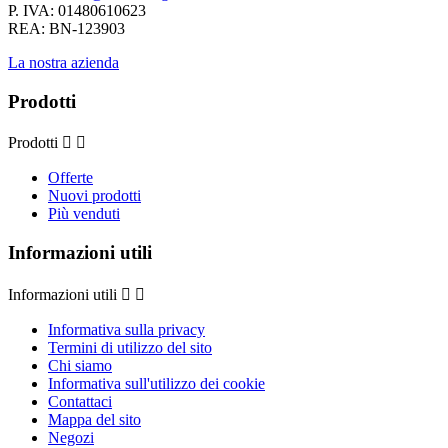
P. IVA: 01480610623
REA: BN-123903
La nostra azienda
Prodotti
Prodotti


Offerte
Nuovi prodotti
Più venduti
Informazioni utili
Informazioni utili


Informativa sulla privacy
Termini di utilizzo del sito
Chi siamo
Informativa sull'utilizzo dei cookie
Contattaci
Mappa del sito
Negozi