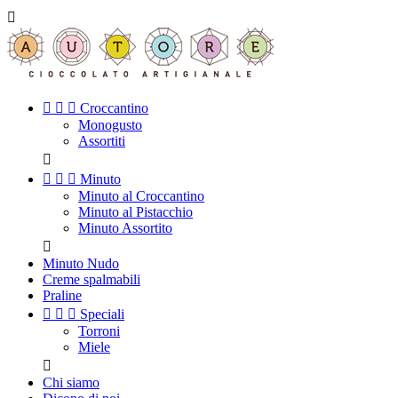




Croccantino
Monogusto
Assortiti




Minuto
Minuto al Croccantino
Minuto al Pistacchio
Minuto Assortito

Minuto Nudo
Creme spalmabili
Praline



Speciali
Torroni
Miele

Chi siamo