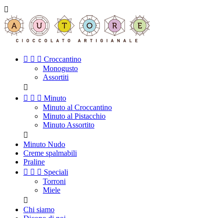




Croccantino
Monogusto
Assortiti




Minuto
Minuto al Croccantino
Minuto al Pistacchio
Minuto Assortito

Minuto Nudo
Creme spalmabili
Praline



Speciali
Torroni
Miele

Chi siamo