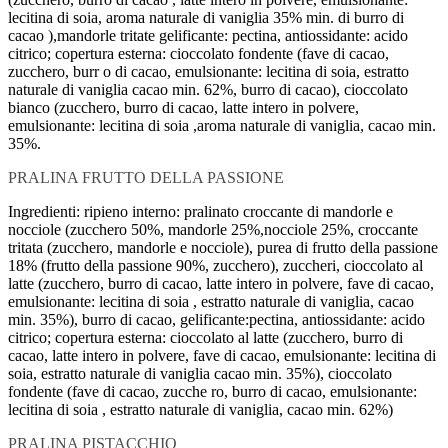
lecitina di soia, aroma naturale di vaniglia 35% min. di burro di
cacao ),mandorle tritate gelificante: pectina, antiossidante: acido
citrico; copertura esterna: cioccolato fondente (fave di cacao,
zucchero, burr o di cacao, emulsionante: lecitina di soia, estratto
naturale di vaniglia cacao min. 62%, burro di cacao), cioccolato
bianco (zucchero, burro di cacao, latte intero in polvere,
emulsionante: lecitina di soia ,aroma naturale di vaniglia, cacao min.
35%.
PRALINA FRUTTO DELLA PASSIONE
Ingredienti: ripieno interno: pralinato croccante di mandorle e
nocciole (zucchero 50%, mandorle 25%,nocciole 25%, croccante
tritata (zucchero, mandorle e nocciole), purea di frutto della passione
18% (frutto della passione 90%, zucchero), zuccheri, cioccolato al
latte (zucchero, burro di cacao, latte intero in polvere, fave di cacao,
emulsionante: lecitina di soia , estratto naturale di vaniglia, cacao
min. 35%), burro di cacao, gelificante:pectina, antiossidante: acido
citrico; copertura esterna: cioccolato al latte (zucchero, burro di
cacao, latte intero in polvere, fave di cacao, emulsionante: lecitina di
soia, estratto naturale di vaniglia cacao min. 35%), cioccolato
fondente (fave di cacao, zucche ro, burro di cacao, emulsionante:
lecitina di soia , estratto naturale di vaniglia, cacao min. 62%)
PRALINA PISTACCHIO