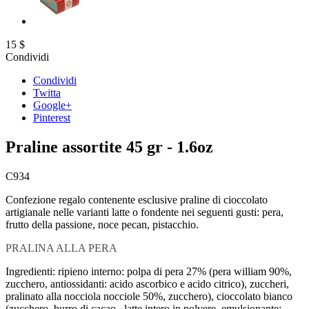
15
$
Condividi
Condividi
Twitta
Google+
Pinterest
Praline assortite 45 gr - 1.6oz
C934
Confezione regalo contenente esclusive praline di cioccolato
artigianale nelle varianti latte o fondente nei seguenti gusti: pera,
frutto della passione, noce pecan, pistacchio.
PRALINA ALLA PERA
Ingredienti: ripieno interno: polpa di pera 27% (pera william 90%,
zucchero, antiossidanti: acido ascorbico e acido citrico), zuccheri,
pralinato alla nocciola nocciole 50%, zucchero), cioccolato bianco
(zucchero, burro di cacao , latte intero in polvere, emulsionante: