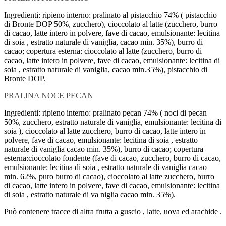
Ingredienti: ripieno interno: pralinato al pistacchio 74% ( pistacchio
di Bronte DOP 50%, zucchero), cioccolato al latte (zucchero, burro
di cacao, latte intero in polvere, fave di cacao, emulsionante: lecitina
di soia , estratto naturale di vaniglia, cacao min. 35%), burro di
cacao; copertura esterna: cioccolato al latte (zucchero, burro di
cacao, latte intero in polvere, fave di cacao, emulsionante: lecitina di
soia , estratto naturale di vaniglia, cacao min.35%), pistacchio di
Bronte DOP.
PRALINA NOCE PECAN
Ingredienti: ripieno interno: pralinato pecan 74% ( noci di pecan
50%, zucchero, estratto naturale di vaniglia, emulsionante: lecitina di
soia ), cioccolato al latte zucchero, burro di cacao, latte intero in
polvere, fave di cacao, emulsionante: lecitina di soia , estratto
naturale di vaniglia cacao min. 35%), burro di cacao; copertura
esterna:cioccolato fondente (fave di cacao, zucchero, burro di cacao,
emulsionante: lecitina di soia , estratto naturale di vaniglia cacao
min. 62%, puro burro di cacao), cioccolato al latte zucchero, burro
di cacao, latte intero in polvere, fave di cacao, emulsionante: lecitina
di soia , estratto naturale di va niglia cacao min. 35%).
Può contenere tracce di altra frutta a guscio , latte, uova ed arachide .