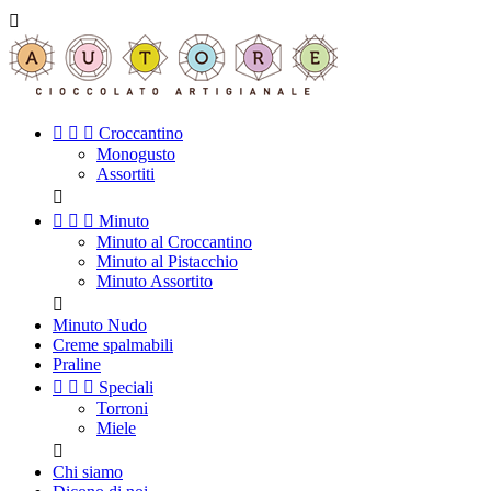




Croccantino
Monogusto
Assortiti




Minuto
Minuto al Croccantino
Minuto al Pistacchio
Minuto Assortito

Minuto Nudo
Creme spalmabili
Praline



Speciali
Torroni
Miele

Chi siamo