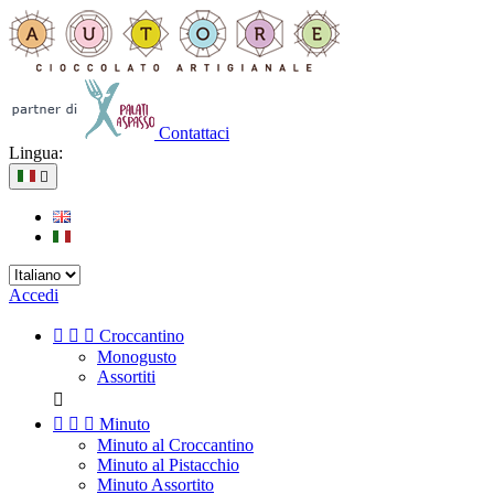
Contattaci
Lingua:

Accedi



Croccantino
Monogusto
Assortiti




Minuto
Minuto al Croccantino
Minuto al Pistacchio
Minuto Assortito