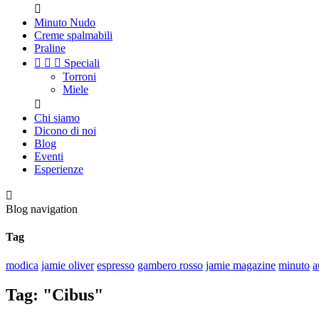

Minuto Nudo
Creme spalmabili
Praline



Speciali
Torroni
Miele

Chi siamo
Dicono di noi
Blog
Eventi
Esperienze

Blog navigation
Tag
modica
jamie oliver
espresso
gambero rosso
jamie magazine
minuto
a
Tag: "Cibus"