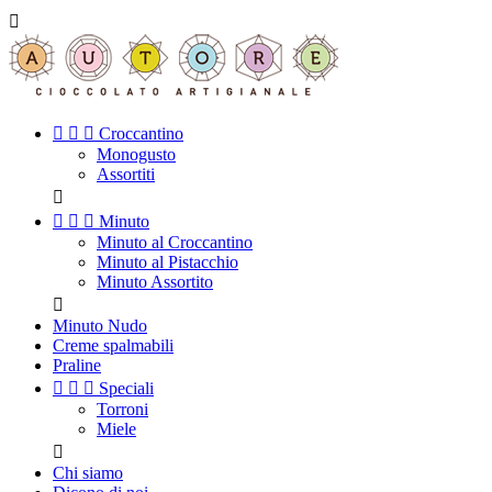




Croccantino
Monogusto
Assortiti




Minuto
Minuto al Croccantino
Minuto al Pistacchio
Minuto Assortito

Minuto Nudo
Creme spalmabili
Praline



Speciali
Torroni
Miele

Chi siamo