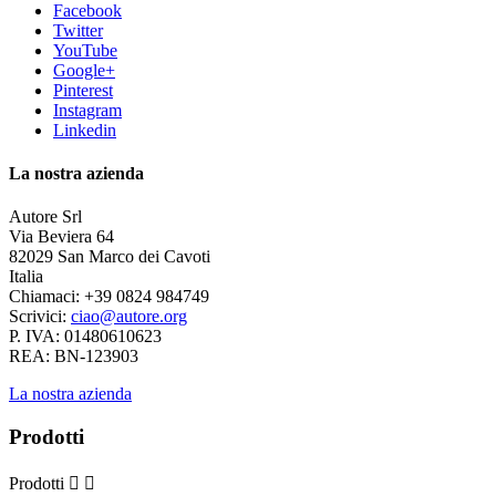
Facebook
Twitter
YouTube
Google+
Pinterest
Instagram
Linkedin
La nostra azienda
Autore Srl
Via Beviera 64
82029 San Marco dei Cavoti
Italia
Chiamaci:
+39 0824 984749
Scrivici:
ciao@autore.org
P. IVA: 01480610623
REA: BN-123903
La nostra azienda
Prodotti
Prodotti

