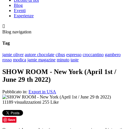
Dicono di noi
Blog
Eventi
Esperienze

Blog navigation
Tag
jamie oliver
autore chocolate
cibus
espresso
croccantino
gambero
rosso
modica
jamie magazine
minuto
taste
SHOW ROOM - New York (April 1st /
June 29 th 2022)
Pubblicato in:
Export in USA
11189
visualizzazioni
255
Like
Save