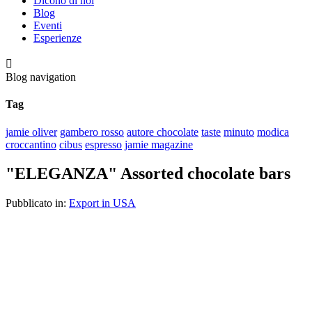
Dicono di noi
Blog
Eventi
Esperienze

Blog navigation
Tag
jamie oliver
gambero rosso
autore chocolate
taste
minuto
modica
croccantino
cibus
espresso
jamie magazine
"ELEGANZA" Assorted chocolate bars
Pubblicato in:
Export in USA