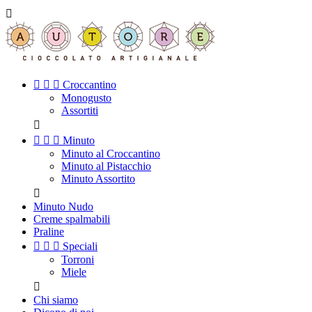




Croccantino
Monogusto
Assortiti




Minuto
Minuto al Croccantino
Minuto al Pistacchio
Minuto Assortito

Minuto Nudo
Creme spalmabili
Praline



Speciali
Torroni
Miele

Chi siamo